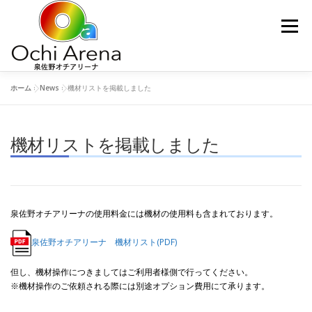
コ
ン
メニュー
テ
ン
ツ
へ
ホーム
»
News
»
機材リストを掲載しました
ス
泉佐野オチアリーナ概要
NEWS
運営会社
キ
ッ
プ
機材リストを掲載しました
予約/お問い合わせ
よくある質問（FAQ）
アクセスMAP
泉佐野オチアリーナの使用料金には機材の使用料も含まれております。
泉佐野オチアリーナ 機材リスト(PDF)
但し、機材操作につきましてはご利用者様側で行ってください。
※機材操作のご依頼される際には別途オプション費用にて承ります。